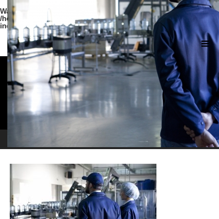
Warning
: strpos() expects parameter 1 to be string, array given in
/home/sora1226/resage.co.jp/public_html/wp-
includes/blocks.php
on line
20
CSR01
ホーム
CSR01